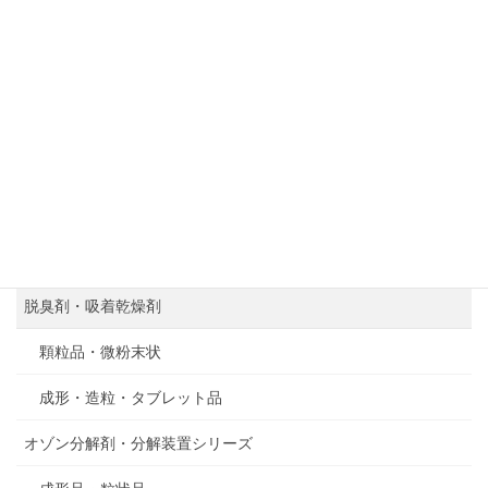
製品情報
原材料アロフェンについて
吸着剤・乾燥剤
成形・造粒・顆粒品
タブレット品
シート状・微粉末状
脱臭剤・吸着乾燥剤
顆粒品・微粉末状
成形・造粒・タブレット品
オゾン分解剤・分解装置シリーズ