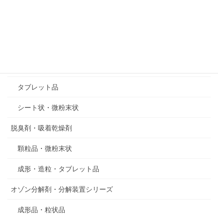
製品情報
原材料アロフェンについて
吸着剤・乾燥剤
成形・造粒・顆粒品
タブレット品
シート状・微粉末状
脱臭剤・吸着乾燥剤
顆粒品・微粉末状
成形・造粒・タブレット品
オゾン分解剤・分解装置シリーズ
成形品・粒状品