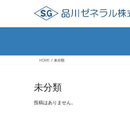
コ
ナ
ン
ビ
テ
ゲ
ン
ー
ツ
シ
へ
ョ
ス
ン
キ
に
ッ
移
HOME
未分類
プ
動
未分類
投稿はありません。